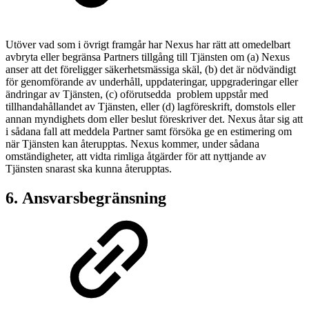
Utöver vad som i övrigt framgår har Nexus har rätt att omedelbart
avbryta eller begränsa Partners tillgång till Tjänsten om (a) Nexus
anser att det föreligger säkerhetsmässiga skäl, (b) det är nödvändigt
för genomförande av underhåll, uppdateringar, uppgraderingar eller
ändringar av Tjänsten, (c) oförutsedda problem uppstår med
tillhandahållandet av Tjänsten, eller (d) lagföreskrift, domstols eller
annan myndighets dom eller beslut föreskriver det. Nexus åtar sig att
i sådana fall att meddela Partner samt försöka ge en estimering om
när Tjänsten kan återupptas. Nexus kommer, under sådana
omständigheter, att vidta rimliga åtgärder för att nyttjande av
Tjänsten snarast ska kunna återupptas.
6. Ansvarsbegränsning