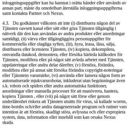
inloggningsuppgifter kan ha hamnat i orätta händer eller används av
annan part, måste du omedelbart återställa inloggningsuppgifterna
samt kontakta Partner och Nexus.
4.3. Du godkänner villkoren att inte (i) distribuera någon del av
Tjänsten oavsett kanal eller sätt eller göra Tjänsten tillgänglig i
nätverk där den kan användas av andra produkter eller anordningar
samtidigt, (ii) värva eller tillgängliggöra personuppgifter för
kommersiella eller olagliga syften, (iii), hyra, leasa, låna, sälja,
distribuera eller licensiera Tjänsten, (iv) kopiera, dekompilera,
omvandla datakod, demontera, eller försöka härleda källkoden för
Tjänsten, modifiera eller på något sätt avleda arbetet med Tjänsten,
uppdateringar eller andra delar därefter, (v) förstöra, förändra,
modifiera eller på annat sätt försöka förändra copyright-noteringar
eller Tjänstens varumärke, (vi) använda eller lansera någon form av
automatiserade mjukvarurobotar, inkluderat utan begräsningar även
s.k. robots och spiders eller andra automatiska funktioner,
anordningar eller manuella processer för att manövrera, hantera,
kopiera Tjänsten , eller (vii) på något sätt förse eller genom
underlåtenhet riskera att Tjänsten utsätts för virus, så kallade worms,
time-bombs och/eller andra datagenererade program och rutiner vars
intention är att förstöra, skadligt störa, avlyssna och eller expropiera
system, data, information eller innehåll som kan orsaka Nexus
skada.